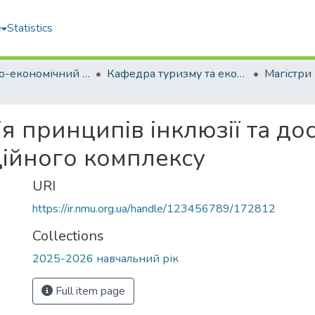
e
Statistics
Фінансово-економічний факультет
Кафедра туризму та економіки підприємства
Магістри
ія принципів інклюзії та до
ійного комплексу
URI
https://ir.nmu.org.ua/handle/123456789/172812
Collections
2025-2026 навчальний рік
Full item page