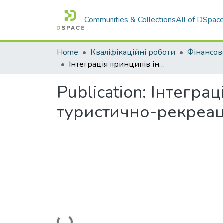
Communities & Collections
All of DSpac
Home
Кваліфікаційні роботи
Інтеграція принципів інклюзії та доступності у розвиток туристично-рекреаційного комплексу
Publication:
Інтеграц
туристично-рекреац
Loading...