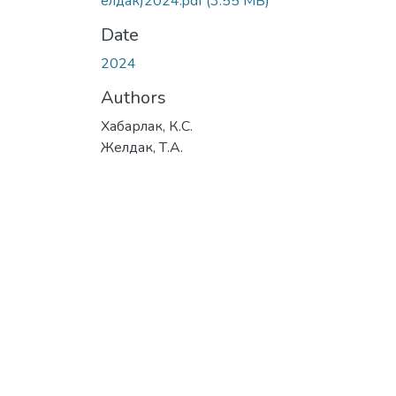
елдак)2024.pdf
(3.55 MB)
Date
2024
Authors
Хабарлак, К.С.
Желдак, Т.А.