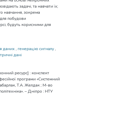
дами на основі нейронних
відають задачі, та навчати їх;
го навчання, зокрема
 для побудови
рсі, будуть корисними для
ня даних
,
генерацію сигналу
,
тричні дані
ронний ресурс] : конспект
рофесійної програми «Системний
Хабарлак, Т.А. Желдак ; М-во
політехніка». – Дніпро : НТУ