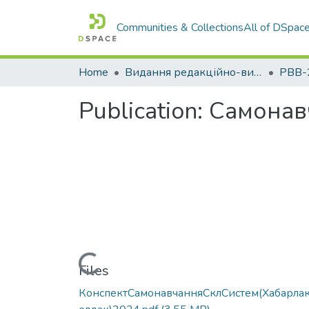
Communities & Collections
All of DSpac
Home
Видання редакційно-видавничого відділу НТУ "Дніпровська політехніка"
РВВ-
Publication:
Самонав
Loading...
Files
КонспектСамонавчанняСклСистем(Хабарла