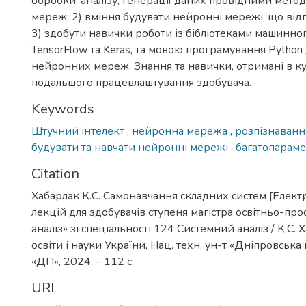
обробки, аналізу, генерації даних провідними мето
мереж; 2) вміння будувати нейронні мережі, що відпо
3) здобути навички роботи із бібліотеками машинно
TensorFlow та Keras, та мовою програмування Python
нейронних мереж. Знання та навички, отримані в ку
подальшого працевлаштування здобувача.
Keywords
Штучний інтелект
,
нейронна мережа
,
розпізнаван
будувати та навчати нейронні мережі
,
багатопараме
Citation
Хабарлак К.С. Самонавчання складних систем [Елект
лекцій для здобувачів ступеня магістра освітньо-п
аналіз» зі спеціальності 124 Системний аналіз / К.С. 
освіти і науки України, Нац. техн. ун-т «Дніпровська 
«ДП», 2024. – 112 с.
URI