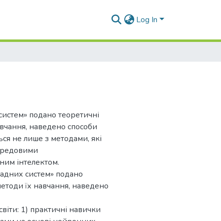
Log In
систем» подано теоретичні
авчання, наведено способи
ся не лише з методами, які
передовими
ним інтелектом.
ладних систем» подано
етоди їх навчання, наведено
віти: 1) практичні навички