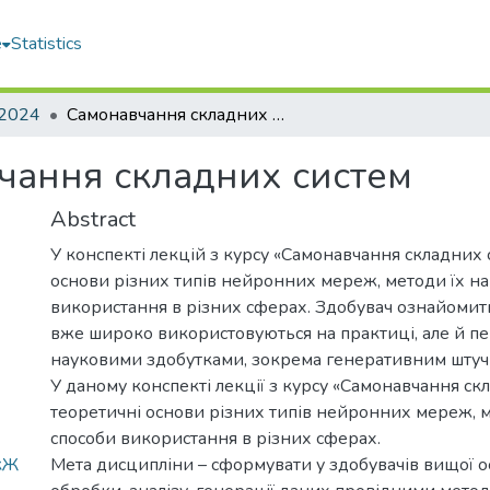
e
Statistics
2024
Самонавчання складних систем
чання складних систем
Abstract
У конспекті лекцій з курсу «Самонавчання складних 
основи різних типів нейронних мереж, методи їх н
використання в різних сферах. Здобувач ознайомить
вже широко використовуються на практиці, але й 
науковими здобутками, зокрема генеративним штуч
У даному конспекті лекції з курсу «Самонавчання ск
теоретичні основи різних типів нейронних мереж, м
способи використання в різних сферах.
кЖ
Мета дисципліни – сформувати у здобувачів вищої ос