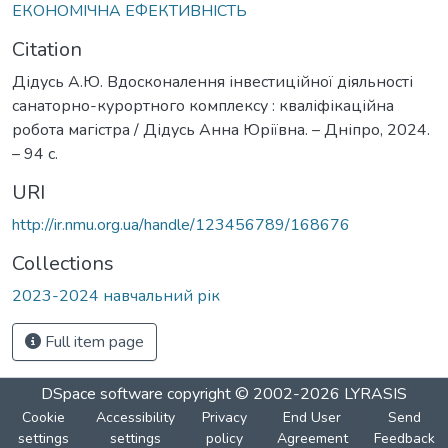
ЕКОНОМІЧНА ЕФЕКТИВНІСТЬ
Citation
Дідусь А.Ю. Вдосконалення інвестиційної діяльності
санаторно-курортного комплексу : кваліфікаційна
робота магістра / Дідусь Анна Юріївна. – Дніпро, 2024.
– 94 с.
URI
http://ir.nmu.org.ua/handle/123456789/168676
Collections
2023-2024 навчальний рік
Full item page
DSpace software
copyright © 2002-2026
LYRASIS
Cookie
Accessibility
Privacy
End User
Send
settings
settings
policy
Agreement
Feedback