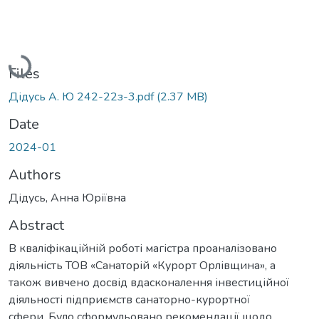
Loading...
Files
Дідусь А. Ю 242-22з-3.pdf
(2.37 MB)
Date
2024-01
Authors
Дідусь, Анна Юріївна
Abstract
В кваліфікаційній роботі магістра проаналізовано
діяльність ТОВ «Санаторій «Курорт Орлівщина», а
також вивчено досвід вдасконалення інвестиційної
діяльності підприємств санаторно-курортної
сфери. Було сформульовано рекомендації щодо