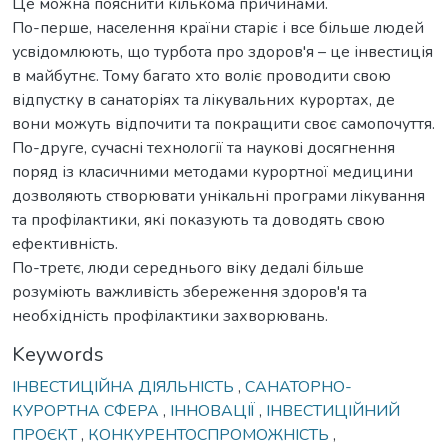
Це можна пояснити кількома причинами.
По-перше, населення країни старіє і все більше людей
усвідомлюють, що турбота про здоров'я – це інвестиція
в майбутнє. Тому багато хто воліє проводити свою
відпустку в санаторіях та лікувальних курортах, де
вони можуть відпочити та покращити своє самопочуття.
По-друге, сучасні технології та наукові досягнення
поряд із класичними методами курортної медицини
дозволяють створювати унікальні програми лікування
та профілактики, які показують та доводять свою
ефективність.
По-третє, люди середнього віку дедалі більше
розуміють важливість збереження здоров'я та
необхідність профілактики захворювань.
Keywords
ІНВЕСТИЦІЙНА ДІЯЛЬНІСТЬ
,
САНАТОРНО-
КУРОРТНА СФЕРА
,
ІННОВАЦІЇ
,
ІНВЕСТИЦІЙНИЙ
ПРОЄКТ
,
КОНКУРЕНТОСПРОМОЖНІСТЬ
,