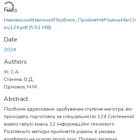
ading...
Files
НавчальнийНаочнийПосібник_ПрийняттяРішеньМагСп
ец124.pdf
(5.51 MB)
Date
2024
Authors
Ус, С.А.
Станіна, О.Д.
Одновол, М.М.
Abstract
Посібник адресовано здобувачам ступеня магістра, які
проходять підготовку за спеціальністю 124 Системний
аналіз галузі знань 12 Інформаційні технології.
Розглянуто методи прийняття рішень в умовах
конфлікту на основі теорії ігор. Подано загальні