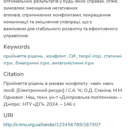
оптимальних результатів у будь-яких справах, отже,
зумовлює зменшення негативних
впливів, спричинених конфліктами, покращення
комунікації та зміцнення співпраці, що є
важливим для стабільного розвитку та ефективного
управління.
Keywords
прийняття рішень
,
конфлікт
,
СИ
,
теорії ігор
,
статичні
ігри
,
біматричні ігри
,
антагоністичні ігри
Citation
Прийняття рішень в умовах конфлікту : навч. наоч.
посіб. [Електронний ресурс] / С.А. Ус, О.Д. Станіна, М.М.
Одновол ; Нац. техн. ун-т «Дніпровська політехніка». –
Дніпро : НТУ «ДП», 2024. – 146 с.
URI
http://ir.nmu.org.ua/handle/123456789/167907