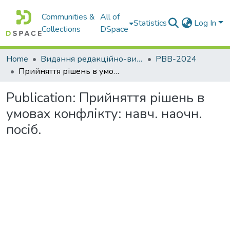
Communities &
All of
Statistics
Log In
Collections
DSpace
Home
Видання редакційно-видавничого відділу НТУ "Дніпровська політехніка"
РВВ-2024
Прийняття рішень в умовах конфлікту: навч. наочн. посіб.
Publication:
Прийняття рішень в
умовах конфлікту: навч. наочн.
посіб.