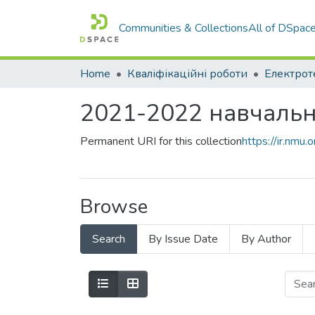
Communities & Collections
All of DSpac
Home
Кваліфікаційні роботи
2021-2022 навчальн
Permanent URI for this collection
https://ir.nm
Browse
Search
By Issue Date
By Author