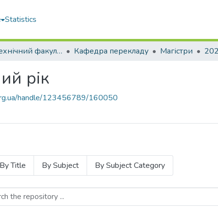
e
Statistics
Електротехнічний факультет
Кафедра перекладу
Магістри
ий рік
u.org.ua/handle/123456789/160050
By Title
By Subject
By Subject Category