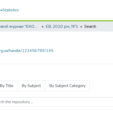
e
Statistics
Науковий журнал "ЕКОНОМІЧНИЙ ВІСНИК ДНІПРОВСЬКОЇ ПОЛІТЕХНІКИ" є правонаступником журналу "Економічний вісник Національного гірничого університету"
ЕВ, 2010 рік, №1
Search
u.org.ua/handle/123456789/145
By Title
By Subject
By Subject Category