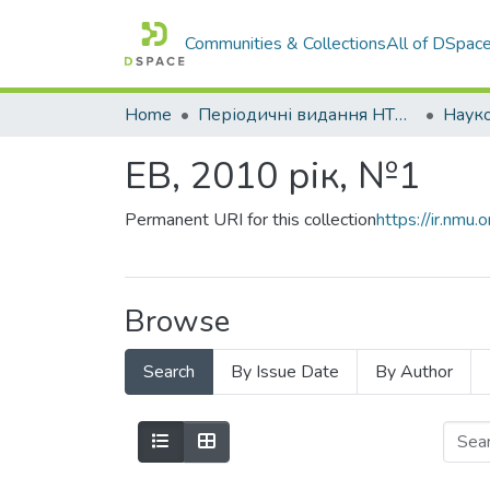
Communities & Collections
All of DSpac
Home
Періодичні видання НТУ "Дніпровська політехніка"
ЕВ, 2010 рік, №1
Permanent URI for this collection
https://ir.nm
Browse
Search
By Issue Date
By Author