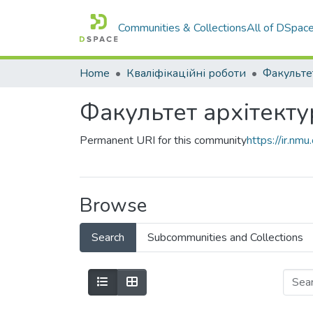
Communities & Collections
All of DSpac
Home
Кваліфікаційні роботи
Факультет архітекту
Permanent URI for this community
https://ir.n
Browse
Search
Subcommunities and Collections