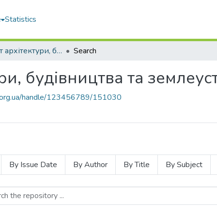
e
Statistics
Факультет архітектури, будівництва та землеустрою
Search
ри, будівництва та землеу
mu.org.ua/handle/123456789/151030
By Issue Date
By Author
By Title
By Subject