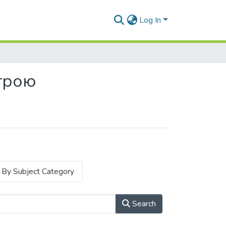
Log In
строю
By Subject Category
Search