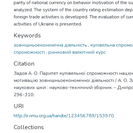
parity of national currency on behavior motivation of the sub
analyzed. The system of the country rating estimation dep
foreign trade activities is developed. The evaluation of cu
activities of Ukraine is presented.
Keywords
зовнішньоекономічна діяльність
,
купівельна спром
спроможності
,
ринковий валютний курс
Citation
Задоя А. О. Паритет купівельної спроможності націо
мотивацію зовнішньоекономічної діяльності / А. О. З
наукових шкіл : науково-технічний збірник. – Дніпроп
296-310.
URI
http://ir.nmu.org.ua/handle/123456789/153970
Collections