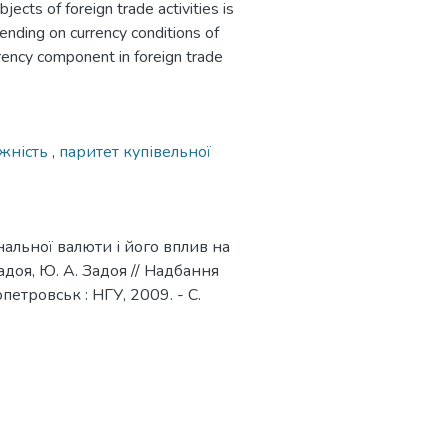
jects of foreign trade activities is
ending on currency conditions of
rrency component in foreign trade
ожність
,
паритет купівельної
нальної валюти і його вплив на
адоя, Ю. А. Задоя // Надбання
етровськ : НГУ, 2009. - С.