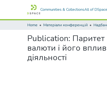
Communities & Collections
All of DSpac
Home
Матеріали конференцій
Надбан
Publication:
Паритет 
валюти і його впли
діяльності