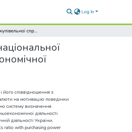
Log In
Паритет купівельної спроможності національної валюти і його вплив на мотивацію зовнішньоекономічної діяльності
національної
ономічної
 і його співвідношення з
валюти на мотивацію поведінки
ено систему визначення
ьоекономічної діяльності.
ній діяльності України.
its ratio with purchasing power