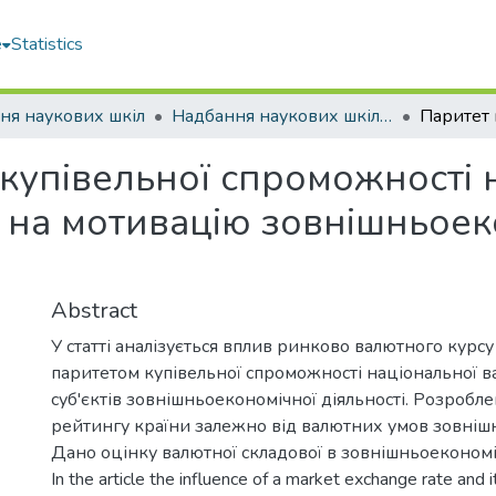
e
Statistics
ня наукових шкіл
Надбання наукових шкіл : науково-технічний збірник (Дніпропетровськ, 2009)
купівельної спроможності 
в на мотивацію зовнішньоек
Abstract
У статті аналізується вплив ринково валютного курсу
паритетом купівельної спроможності національної 
суб'єктів зовнішньоекономічної діяльності. Розробл
рейтингу країни залежно від валютних умов зовнішн
Дано оцінку валютної складової в зовнішньоекономіч
In the article the influence of a market exchange rate and 