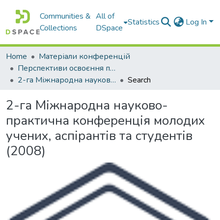
Communities &
All of
Statistics
Log In
Collections
DSpace
Home
Матеріали конференцій
Перспективи освоєння підземного простору
2-га Міжнародна науково-практична конференція молодих учених, аспірантів та студентів (2008)
Search
2-га Міжнародна науково-
практична конференція молодих
учених, аспірантів та студентів
(2008)