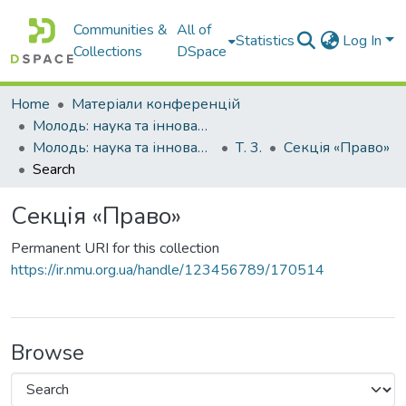
Communities &
All of
Statistics
Log In
Collections
DSpace
Home
Матеріали конференцій
Молодь: наука та інновації
Молодь: наука та інновації 2024 : матеріали XII Міжнародної науково-технічної конференції студентів, аспірантів та молодих вчених, Дніпро, 13–15 листопада 2024 року (у 3-х томах)
Т. 3.
Секція «Право»
Search
Секція «Право»
Permanent URI for this collection
https://ir.nmu.org.ua/handle/123456789/170514
Browse