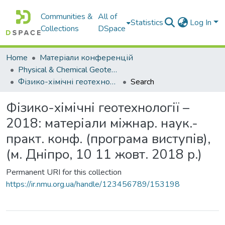
Communities &
All of
Statistics
Log In
Collections
DSpace
Home
Матеріали конференцій
Physical & Chemical Geotechnologies = Фізико-хімічні геотехнології
Фізико-хімічні геотехнології – 2018: матеріали міжнар. наук.-практ. конф. (програма виступів), (м. Дніпро, 10 11 жовт. 2018 р.)
Search
Фізико-хімічні геотехнології –
2018: матеріали міжнар. наук.-
практ. конф. (програма виступів),
(м. Дніпро, 10 11 жовт. 2018 р.)
Permanent URI for this collection
https://ir.nmu.org.ua/handle/123456789/153198