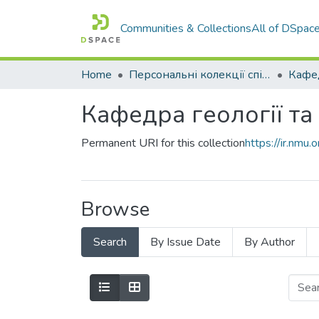
Communities & Collections
All of DSpac
Home
Персональні колекції співробітників та підрозділів
Кафедра геології т
Permanent URI for this collection
https://ir.nm
Browse
Search
By Issue Date
By Author