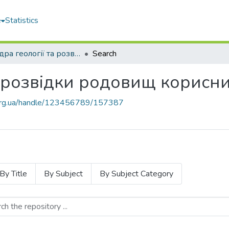
e
Statistics
Кафедра геології та розвідки родовищ корисних копалин
Search
а розвідки родовищ корисн
u.org.ua/handle/123456789/157387
By Title
By Subject
By Subject Category