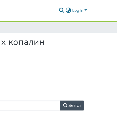
Log In
их копалин
Search